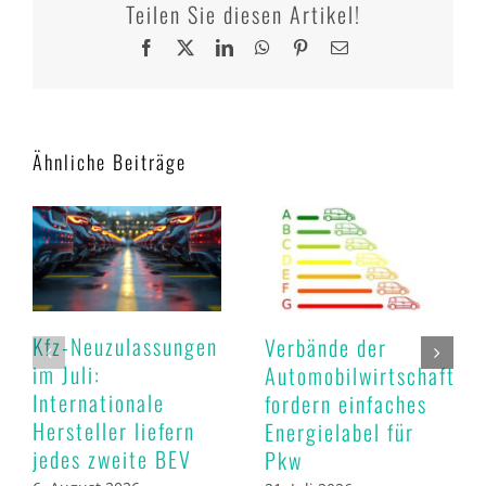
Teilen Sie diesen Artikel!
Facebook
X
LinkedIn
WhatsApp
Pinterest
E-
Mail
Ähnliche Beiträge
Kfz-Neuzulassungen
Verbände der
im Juli:
Automobilwirtschaft
Internationale
fordern einfaches
Hersteller liefern
Energielabel für
jedes zweite BEV
Pkw